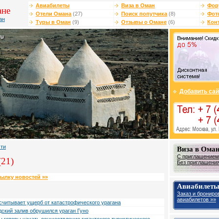
Авиабилеты
Виза в Оман
Фор
ане
Отели Омана
(27)
Поиск попутчика
(8)
Фот
ан
Туры в Оман
(9)
Отзывы о Омане
(6)
Кон
Добавить сай
сти
Виза в Ома
С приглашением 
(21)
Без приглашения 
сылку новостей »»
Авиабилеты
Заказ и брониро
авиабилетов »»
читывает ущерб от катастрофического урагана
ский залив обрушился ураган Гуно