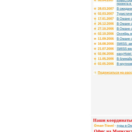
08.04.2007
Инвесторы
проекта 
28.03.2007
В ожидан
02.03.2007
Туристич
17.01.2007
В Омане о
26.12.2006
В Омане о
27.10.2006
В Омане о
02.10.2006
Октябрь в
11.09.2006
В Омане 
16.08.2006
SWISS: ав
21.07.2006
SWISS вво
02.06.2006
easyHotel
11.05.2006
В ближайш
02.05.2006
В крупном
Подписаться на рас
Наши координаты
Oman-Travel
-
туры в Ом
Офис на Марксис