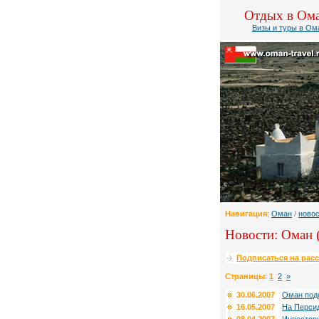
Отдых в Ом
Визы и туры в Ом
Навигация
:
Оман
/
ново
Новости: Оман 
Подписаться на рас
Страницы
:
1
2
»
30.06.2007
Оман подс
16.05.2007
На Персид