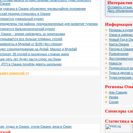
 готовы начать осуществление гигантского туристического
Интерактив
в Омане
Оставить отзыв 
ии урагана в Омане объявлено чрезвычайное положение
Дать объявление
еская пещера открылась в Омане
ткроется уникальный курорт
Информация 
пределены три района, предназначенные для развития туризма
ткроется бальнеологический курорт
Регионы и куро
 Омане – время наблюдать за черепахами
Оман в цифрах
открывается все больше пляжных отелей
Новый Год в О
иабилеты в Мумбай от $199 (без сборов)
Карта Омана
Погода в Оман
дит спецпредложение на Дубай, Маскат и Мумбай
Развлечения
 откроет 38 отелей в различных странах мира
Достопримечат
ие пять лет будет расти спрос на Оман
Новости
 ДТП в Омане погибли девять школьниц
Подписаться на
Туры в другие 
сылку новостей »»
Туристические
Регионы Ом
Аль-Савади
Низва
Сохар
Спонсоры са
Статистика и
ан, отдых в Омане, отели Омана, виза в Оман
тской