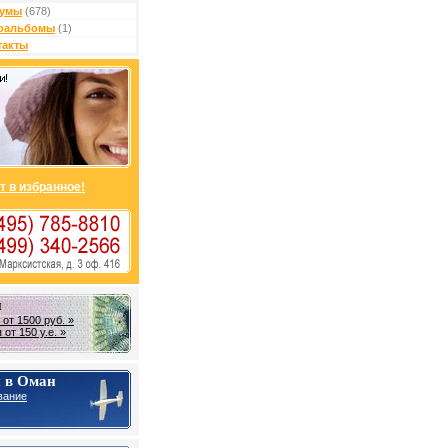
умы
(678)
оальбомы
(1)
такты
т в избранное!
н
от 1500 руб. »
от 150 у.е. »
 в Оман
вание