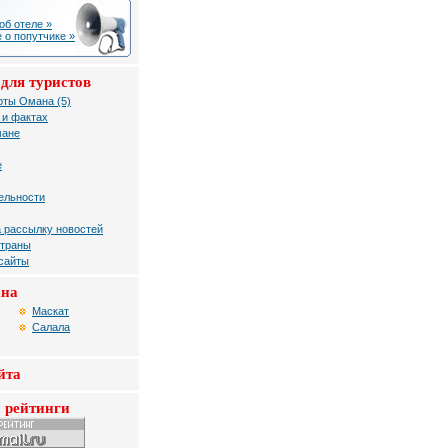
об отеле »
 о попутчике »
для туристов
рты Омана (5)
 и фактах
мане
е
ельности
 рассылку новостей
страны
 сайты
ана
Маскат
Салала
йта
 рейтинги